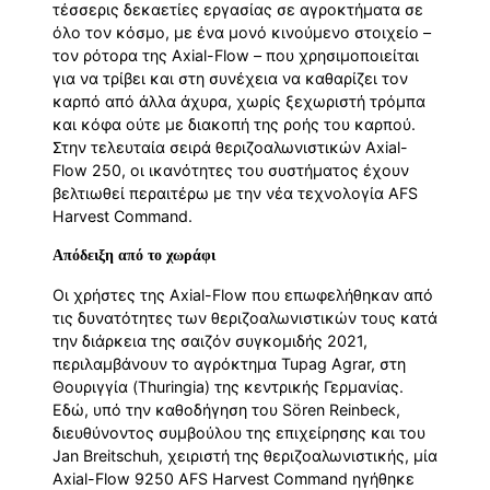
τέσσερις δεκαετίες εργασίας σε αγροκτήματα σε
όλο τον κόσμο, με ένα μονό κινούμενο στοιχείο –
τον ρότορα της Axial-Flow – που χρησιμοποιείται
για να τρίβει και στη συνέχεια να καθαρίζει τον
καρπό από άλλα άχυρα, χωρίς ξεχωριστή τρόμπα
και κόφα ούτε με διακοπή της ροής του καρπού.
Στην τελευταία σειρά θεριζοαλωνιστικών Axial-
Flow 250, οι ικανότητες του συστήματος έχουν
βελτιωθεί περαιτέρω με την νέα τεχνολογία AFS
Harvest Command.
Απόδειξη από το χωράφι
Οι χρήστες της Axial-Flow που επωφελήθηκαν από
τις δυνατότητες των θεριζοαλωνιστικών τους κατά
την διάρκεια της σαιζόν συγκομιδής 2021,
περιλαμβάνουν το αγρόκτημα Tupag Agrar, στη
Θουριγγία (Thuringia) της κεντρικής Γερμανίας.
Εδώ, υπό την καθοδήγηση του Sören Reinbeck,
διευθύνοντος συμβούλου της επιχείρησης και του
Jan Breitschuh, χειριστή της θεριζοαλωνιστικής, μία
Axial-Flow 9250 AFS Harvest Command ηγήθηκε