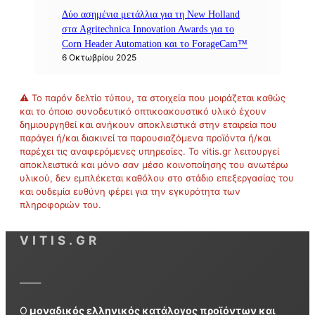
Δύο ασημένια μετάλλια για τη New Holland
στα Agritechnica Innovation Awards για το
Corn Header Automation και το ForageCam™
6 Οκτωβρίου 2025
⚠ Το παρόν δελτίο τύπου, τα στοιχεία που μοιράζεται καθώς
και το όποιο συνοδευτικό οπτικοακουστικό υλικό έχουν
δημιουργηθεί και ανήκουν αποκλειστικά στην εταιρεία που
παράγει ή/και διακινεί τα παρουσιαζόμενα προϊόντα ή/και
παρέχει τις αναφερόμενες υπηρεσίες. Το vitis.gr λειτουργεί
αποκλειστικά και μόνο σαν μέσο κοινοποίησης του ανωτέρω
υλικού, δεν εμπλέκεται καθόλου στο στάδιο επεξεργασίας του
και ουδεμία ευθύνη φέρει για την εγκυρότητα των
πληροφοριών του.
VITIS.GR
_____
Ο
μοναδικός ελληνικός κατάλογος προϊόντων και