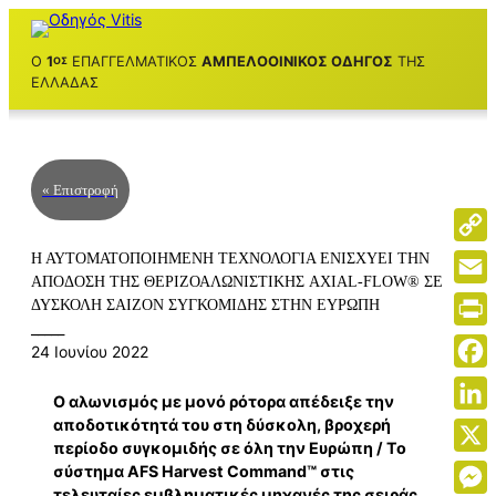
Μετάβαση
στο
Ο
1
ΕΠΑΓΓΕΛΜΑΤΙΚΌΣ
ΑΜΠΕΛΟΟΙΝΙΚΌΣ ΟΔΗΓΌΣ
ΤΗΣ
ΟΣ
περιεχόμενο
ΕΛΛΆΔΑΣ
.
« Επιστροφή
Copy
Η ΑΥΤΟΜΑΤΟΠΟΙΗΜΈΝΗ ΤΕΧΝΟΛΟΓΊΑ ΕΝΙΣΧΎΕΙ ΤΗΝ
ΑΠΌΔΟΣΗ ΤΗΣ ΘΕΡΙΖΟΑΛΩΝΙΣΤΙΚΉΣ AXIAL-FLOW® ΣΕ
Link
Email
ΔΎΣΚΟΛΗ ΣΑΙΖΌΝ ΣΥΓΚΟΜΙΔΉΣ ΣΤΗΝ ΕΥΡΏΠΗ
_____
Print
24 Ιουνίου 2022
Face
Ο αλωνισμός με μονό ρότορα απέδειξε την
αποδοτικότητά του στη δύσκολη, βροχερή
Linke
περίοδο συγκομιδής σε όλη την Ευρώπη / Το
X
σύστημα AFS Harvest Command™ στις
τελευταίες εμβληματικές μηχανές της σειράς