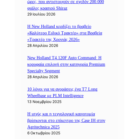
ώρες, που αντιστοιχούν σε σχεδόν 200.000
φιάλες κρασιού Shiraz
29 Ιουλίου 2026
Η New Holland κερδίζει το βραβείο
«Καλύτερο Ειδικό Τρακτέρ» στα Βραβεία
«Τρακτέρ της Χρονιάς 2026»
28 Απριλίου 2026
New Holland T4.120F Auto Command: Η
κορυφαία επιλογή στην κατηγορία Premium
Specialty Segment
28 Απριλίου 2026
10 λόγοι για να αγοράσεις ένα T7 Long
Wheelbase με PLM Intelligence
13 Νοεμβρίου 2025
Η ισχύς και η τεχνολογική καινοτομία
βρίσκονται στο επίκεντρο της Case IH στην
Agritechnica 2025
6 Οκτωβρίου 2025