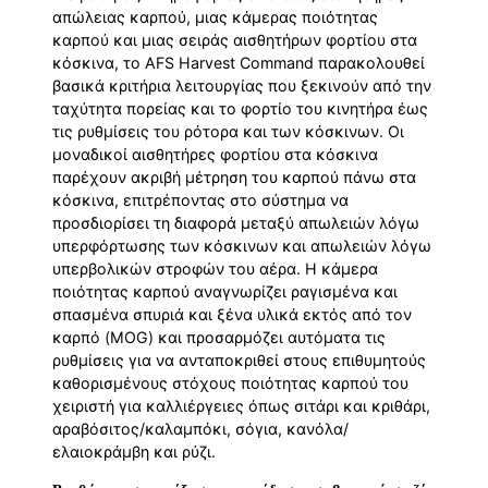
απώλειας καρπού, μιας κάμερας ποιότητας
καρπού και μιας σειράς αισθητήρων φορτίου στα
κόσκινα, το AFS Harvest Command παρακολουθεί
βασικά κριτήρια λειτουργίας που ξεκινούν από την
ταχύτητα πορείας και το φορτίο του κινητήρα έως
τις ρυθμίσεις του ρότορα και των κόσκινων. Οι
μοναδικοί αισθητήρες φορτίου στα κόσκινα
παρέχουν ακριβή μέτρηση του καρπού πάνω στα
κόσκινα, επιτρέποντας στο σύστημα να
προσδιορίσει τη διαφορά μεταξύ απωλειών λόγω
υπερφόρτωσης των κόσκινων και απωλειών λόγω
υπερβολικών στροφών του αέρα. Η κάμερα
ποιότητας καρπού αναγνωρίζει ραγισμένα και
σπασμένα σπυριά και ξένα υλικά εκτός από τον
καρπό (MOG) και προσαρμόζει αυτόματα τις
ρυθμίσεις για να ανταποκριθεί στους επιθυμητούς
καθορισμένους στόχους ποιότητας καρπού του
χειριστή για καλλιέργειες όπως σιτάρι και κριθάρι,
αραβόσιτος/καλαμπόκι, σόγια, κανόλα/
ελαιοκράμβη και ρύζι.