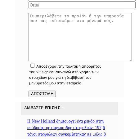
Αποδέχομαι την
πολιτική απορρήτου
του vitis.gr και συναινώ στη χρήση των
στοιχείων μου για τη διαβίβαση του
μηνύματός μου στην εταιρεία.
ΔΙΑΒΆΣΤΕ
ΕΠΊΣΗΣ
…
Η New Holland δημιουργεί ένα ρεκόρ στην
απόδοση της συγκομιδής σταφυλιών: 197,6
τόνοι σταφυλιών συγκομίστηκαν σε μόλις 8