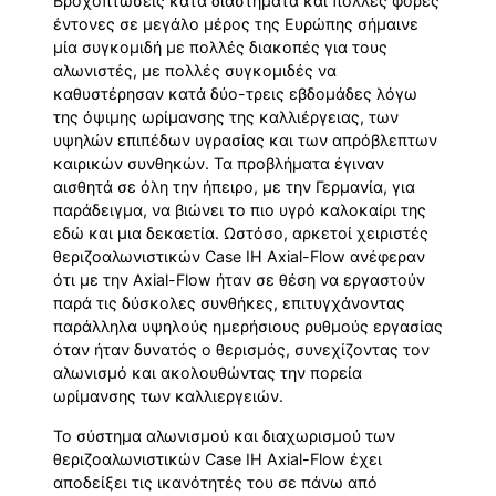
Βροχοπτώσεις κατά διαστήματα και πολλές φορές
έντονες σε μεγάλο μέρος της Ευρώπης σήμαινε
μία συγκομιδή με πολλές διακοπές για τους
αλωνιστές, με πολλές συγκομιδές να
καθυστέρησαν κατά δύο-τρεις εβδομάδες λόγω
της όψιμης ωρίμανσης της καλλιέργειας, των
υψηλών επιπέδων υγρασίας και των απρόβλεπτων
καιρικών συνθηκών. Τα προβλήματα έγιναν
αισθητά σε όλη την ήπειρο, με την Γερμανία, για
παράδειγμα, να βιώνει το πιο υγρό καλοκαίρι της
εδώ και μια δεκαετία. Ωστόσο, αρκετοί χειριστές
θεριζοαλωνιστικών Case IH Axial-Flow ανέφεραν
ότι με την Axial-Flow ήταν σε θέση να εργαστούν
παρά τις δύσκολες συνθήκες, επιτυγχάνοντας
παράλληλα υψηλούς ημερήσιους ρυθμούς εργασίας
όταν ήταν δυνατός ο θερισμός, συνεχίζοντας τον
αλωνισμό και ακολουθώντας την πορεία
ωρίμανσης των καλλιεργειών.
Το σύστημα αλωνισμού και διαχωρισμού των
θεριζοαλωνιστικών Case IH Axial-Flow έχει
αποδείξει τις ικανότητές του σε πάνω από