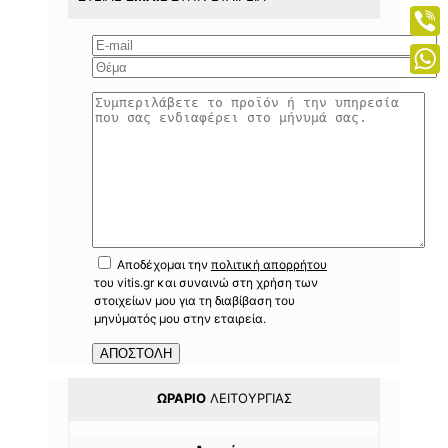
Mess
Viber
What
Αποδέχομαι την
πολιτική απορρήτου
του vitis.gr και συναινώ στη χρήση των
στοιχείων μου για τη διαβίβαση του
μηνύματός μου στην εταιρεία.
ΩΡΆΡΙΟ
ΛΕΙΤΟΥΡΓΊΑΣ