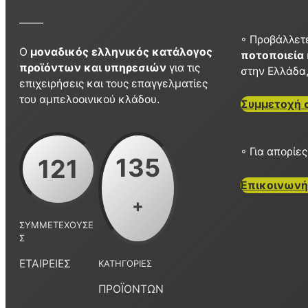
_____
◦ Προβάλλετε
Ο
μοναδικός ελληνικός κατάλογος
ποτοποιεία
προϊόντων και υπηρεσιών
για τις
στην Ελλάδα
επιχειρήσεις και τους επαγγελματίες
του αμπελοοινικού κλάδου.
Συμμετοχή 
◦ Για απορίε
135
121
Επικοινωνή
+
ΣΥΜΜΕΤΈΧΟΥΣΕ
Σ
ΕΤΑΙΡΕΊΕΣ
ΚΑΤΗΓΟΡΊΕΣ
ΠΡΟΪΌΝΤΩΝ