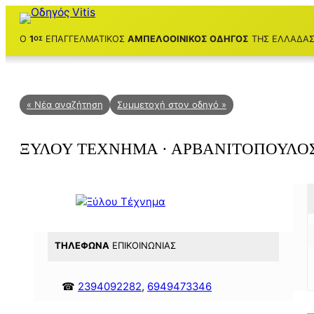
Μετάβαση
στο
Ο
1
ΕΠΑΓΓΕΛΜΑΤΙΚΌΣ
ΑΜΠΕΛΟΟΙΝΙΚΌΣ ΟΔΗΓΌΣ
ΤΗΣ ΕΛΛΆΔΑ
ΟΣ
περιεχόμενο
.
« Νέα αναζήτηση
Συμμετοχή στον οδηγό »
ΞΎΛΟΥ ΤΈΧΝΗΜΑ · ΑΡΒΑΝΙΤΌΠΟΥΛΟ
ΤΗΛΈΦΩΝΑ
ΕΠΙΚΟΙΝΩΝΊΑΣ
☎
2394092282
,
6949473346