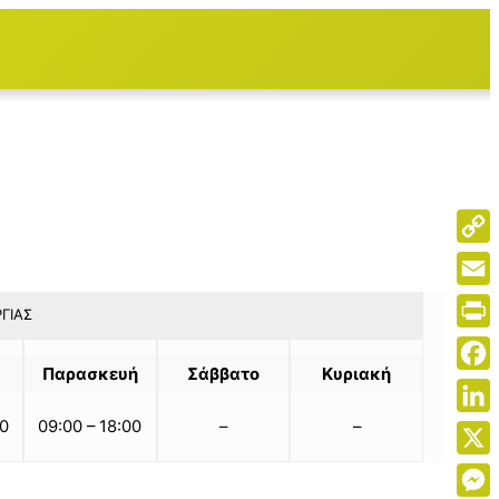
Cop
Link
Emai
ΓΊΑΣ
Print
Παρασκευή
Σάββατο
Κυριακή
Face
00
09:00 – 18:00
–
–
Link
X