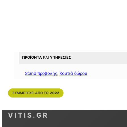
ΠΡΟΪΌΝΤΑ
ΚΑΙ
ΥΠΗΡΕΣΊΕΣ
Stand προβολής
, 
Κουτιά δώρου
ΣΥΜΜΕΤΈΧΕΙ ΑΠΌ ΤΟ
2022
VITIS.GR