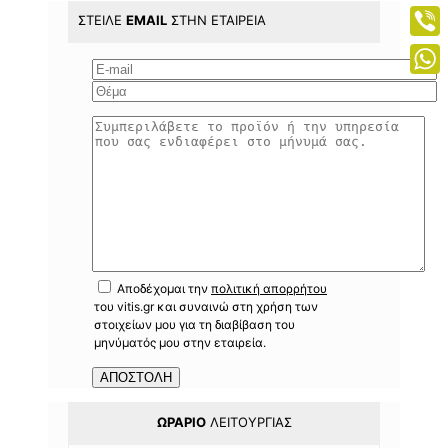
Mess
ΣΤΕΊΛΕ
EMAIL
ΣΤΗΝ ΕΤΑΙΡΕΊΑ
Viber
What
Αποδέχομαι την
πολιτική απορρήτου
του vitis.gr και συναινώ στη χρήση των
στοιχείων μου για τη διαβίβαση του
μηνύματός μου στην εταιρεία.
ΩΡΆΡΙΟ
ΛΕΙΤΟΥΡΓΊΑΣ