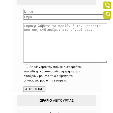
Mess
Viber
What
Αποδέχομαι την
πολιτική απορρήτου
του vitis.gr και συναινώ στη χρήση των
στοιχείων μου για τη διαβίβαση του
μηνύματός μου στην εταιρεία.
ΩΡΆΡΙΟ
ΛΕΙΤΟΥΡΓΊΑΣ