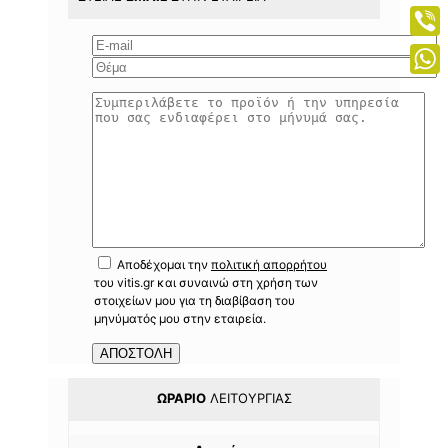
Mess
Viber
What
Αποδέχομαι την
πολιτική απορρήτου
του vitis.gr και συναινώ στη χρήση των
στοιχείων μου για τη διαβίβαση του
μηνύματός μου στην εταιρεία.
ΩΡΆΡΙΟ
ΛΕΙΤΟΥΡΓΊΑΣ