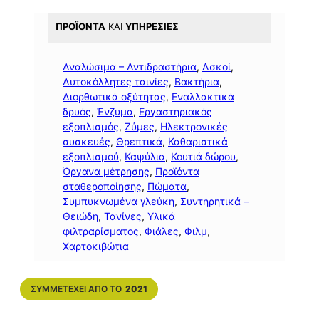
ΠΡΟΪΌΝΤΑ
ΚΑΙ
ΥΠΗΡΕΣΊΕΣ
Αναλώσιμα – Αντιδραστήρια
, 
Ασκοί
, 
Αυτοκόλλητες ταινίες
, 
Βακτήρια
, 
Διορθωτικά οξύτητας
, 
Εναλλακτικά
δρυός
, 
Ένζυμα
, 
Εργαστηριακός
εξοπλισμός
, 
Ζύμες
, 
Ηλεκτρονικές
συσκευές
, 
Θρεπτικά
, 
Καθαριστικά
εξοπλισμού
, 
Καψύλια
, 
Κουτιά δώρου
, 
Όργανα μέτρησης
, 
Προϊόντα
σταθεροποίησης
, 
Πώματα
, 
Συμπυκνωμένα γλεύκη
, 
Συντηρητικά –
Θειώδη
, 
Τανίνες
, 
Υλικά
φιλτραρίσματος
, 
Φιάλες
, 
Φιλμ
, 
Χαρτοκιβώτια
ΣΥΜΜΕΤΈΧΕΙ ΑΠΌ ΤΟ
2021